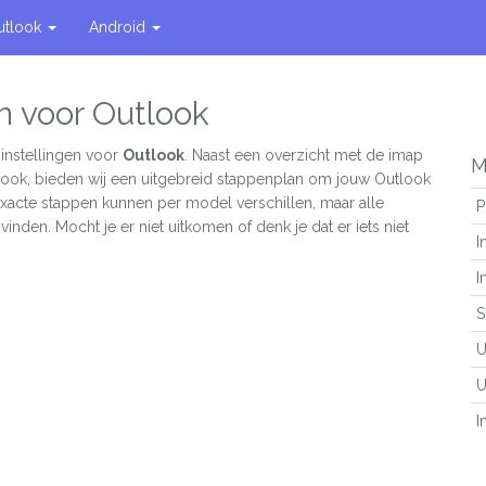
utlook
Android
n voor Outlook
instellingen voor
Outlook
. Naast een overzicht met de imap
M
tlook, bieden wij een uitgebreid stappenplan om jouw Outlook
 exacte stappen kunnen per model verschillen, maar alle
P
vinden. Mocht je er niet uitkomen of denk je dat er iets niet
I
I
S
U
U
I