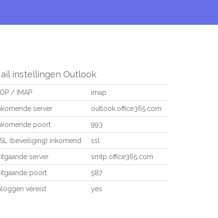
ail instellingen Outlook
OP / IMAP
imap
nkomende server
outlook.office365.com
nkomende poort
993
SL (beveiliging) inkomend
ssl
itgaande server
smtp.office365.com
itgaande poort
587
nloggen vereist
yes