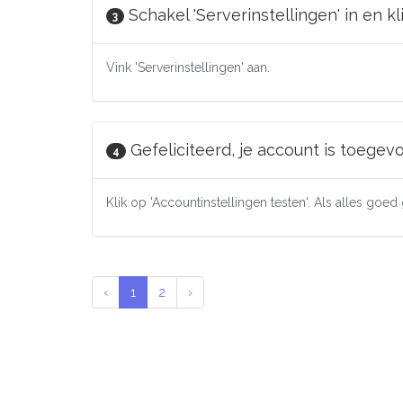
Schakel 'Serverinstellingen' in en k
3
Vink 'Serverinstellingen' aan.
Gefeliciteerd, je account is toegev
4
Klik op 'Accountinstellingen testen'. Als alles goe
‹
1
2
›