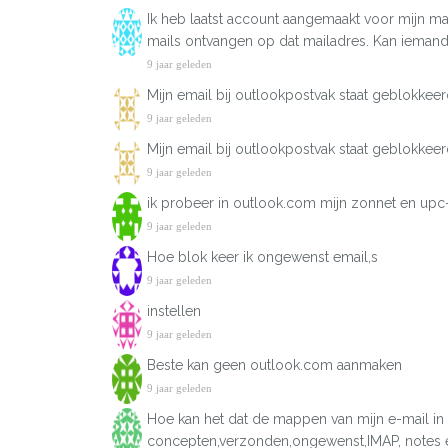
Ik heb laatst account aangemaakt voor mijn mai
mails ontvangen op dat mailadres. Kan iemand 
9 jaar geleden
Mijn email bij outlookpostvak staat geblokkee
9 jaar geleden
Mijn email bij outlookpostvak staat geblokkee
9 jaar geleden
ik probeer in outlook.com mijn zonnet en upc-m
9 jaar geleden
Hoe blok keer ik ongewenst email,s
9 jaar geleden
instellen
9 jaar geleden
Beste kan geen outlook.com aanmaken
9 jaar geleden
Hoe kan het dat de mappen van mijn e-mail in
concepten,verzonden,ongewenst,IMAP, notes e