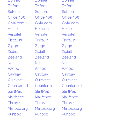
Zonnet
Zonnet
Zonnet
Telfort
Telfort
Telfort
Solcon
Solcon
Solcon
Office 365
Office 365
Office 365
GMX.com
GMX.com
GMX.com
Hetnet.nl
Hetnet.nl
Hetnet.nl
Versatel
Versatel
Versatel
Tiscali.nl
Tiscali.nl
Tiscali.nl
Ziggo
Ziggo
Ziggo
Xs4all
Xs4all
Xs4all
Zeeland
Zeeland
Zeeland
Net
Net
Net
A2000
A2000
A2000
Cayway
Cayway
Cayway
Quicknet
Quicknet
Quicknet
Countermail
Countermail
Countermail
StartMail
StartMail
StartMail
Mailfence
Mailfence
Mailfence
Thexyz
Thexyz
Thexyz
Mailbox.org
Mailbox.org
Mailbox.org
Runbox
Runbox
Runbox