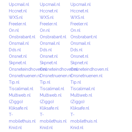
Upcmail.nl
Upcmail.nl
Upcmail.nl
Hccnet.nl
Hccnet.nl
Hccnet.nl
WXS.nl
WXS.nl
WXS.nl
Freeler.nl
Freeler.nl
Freeler.nl
On.nl
On.nl
On.nl
Onsbrabant.nl
Onsbrabant.nl
Onsbrabant.nl
Onsmail.nl
Onsmail.nl
Onsmail.nl
Dds.nl
Dds.nl
Dds.nl
Onsnet.nl
Onsnet.nl
Onsnet.nl
Skpnet.nl
Skpnet.nl
Skpnet.nl
Onsneteindhoven.nl
Onsneteindhoven.nl
Onsneteindhoven.nl
Onsnetnuenen.nl
Onsnetnuenen.nl
Onsnetnuenen.nl
Tip.nl
Tip.nl
Tip.nl
Tiscalimail.nl
Tiscalimail.nl
Tiscalimail.nl
Multiweb.nl
Multiweb.nl
Multiweb.nl
(Ziggo)
(Ziggo)
(Ziggo)
Kliksafe.nl
Kliksafe.nl
Kliksafe.nl
T-
T-
T-
mobilethuis.nl
mobilethuis.nl
mobilethuis.nl
Knid.nl
Knid.nl
Knid.nl