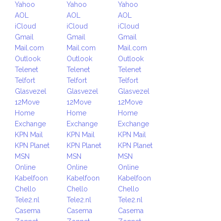
Yahoo
Yahoo
Yahoo
AOL
AOL
AOL
iCloud
iCloud
iCloud
Gmail
Gmail
Gmail
Mail.com
Mail.com
Mail.com
Outlook
Outlook
Outlook
Telenet
Telenet
Telenet
Telfort
Telfort
Telfort
Glasvezel
Glasvezel
Glasvezel
12Move
12Move
12Move
Home
Home
Home
Exchange
Exchange
Exchange
KPN Mail
KPN Mail
KPN Mail
KPN Planet
KPN Planet
KPN Planet
MSN
MSN
MSN
Online
Online
Online
Kabelfoon
Kabelfoon
Kabelfoon
Chello
Chello
Chello
Tele2.nl
Tele2.nl
Tele2.nl
Casema
Casema
Casema