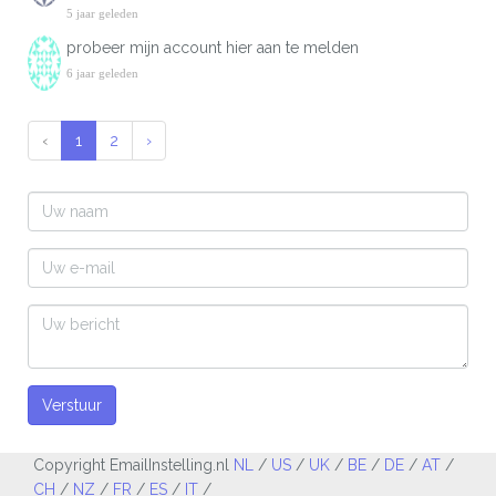
5 jaar geleden
probeer mijn account hier aan te melden
6 jaar geleden
‹
1
2
›
Verstuur
Copyright EmailInstelling.nl
NL
/
US
/
UK
/
BE
/
DE
/
AT
/
CH
/
NZ
/
FR
/
ES
/
IT
/