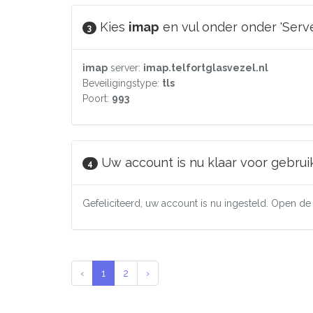
Kies
imap
en vul onder onder 'Serv
3
imap
server:
imap.telfortglasvezel.nl
Beveiligingstype:
tls
Poort:
993
Uw account is nu klaar voor gebruik
4
Gefeliciteerd, uw account is nu ingesteld. Open 
‹
1
2
›