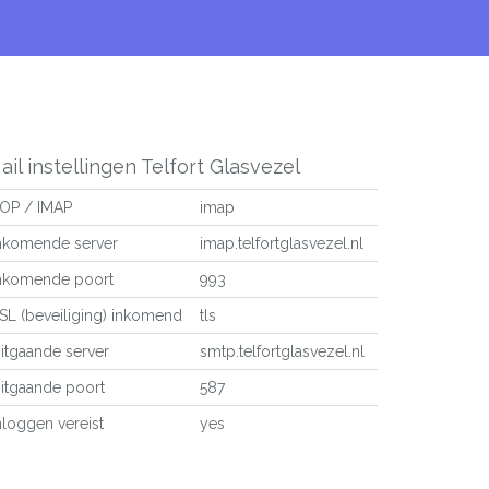
ail instellingen Telfort Glasvezel
OP / IMAP
imap
nkomende server
imap.telfortglasvezel.nl
nkomende poort
993
SL (beveiliging) inkomend
tls
itgaande server
smtp.telfortglasvezel.nl
itgaande poort
587
nloggen vereist
yes