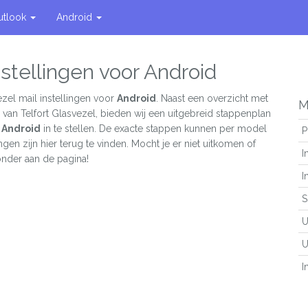
utlook
Android
nstellingen voor Android
ezel mail instellingen voor
Android
. Naast een overzicht met
M
 van Telfort Glasvezel, bieden wij een uitgebreid stappenplan
n
Android
in te stellen. De exacte stappen kunnen per model
P
ngen zijn hier terug te vinden. Mocht je er niet uitkomen of
I
 onder aan de pagina!
I
S
U
U
I