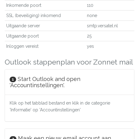
Inkomende poort
110
SSL (beveiliging) inkomend
none
Uitgaande server
smtp.versatel.nl
Uitgaande poort
25
Inloggen vereist
yes
Outlook stappenplan voor Zonnet mail
Start Outlook and open
1
'Accountinstellingen'.
Klik op het tabblad bestand en klik in de categorie
'Informatie' op 'Accountinstellingen'
Maak een nieuw email account aan.
2