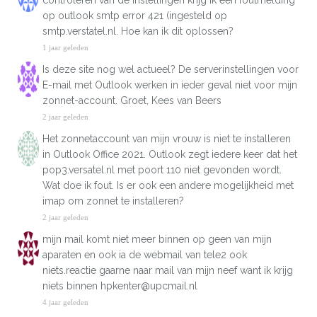
controleren van de instellingen krijg ik een foutmelding
op outlook smtp error 421 (ingesteld op
smtp.verstatel.nl. Hoe kan ik dit oplossen?
1 jaar geleden
Is deze site nog wel actueel? De serverinstellingen voor
E-mail met Outlook werken in ieder geval niet voor mijn
zonnet-account. Groet, Kees van Beers
2 jaar geleden
Het zonnetaccount van mijn vrouw is niet te installeren
in Outlook Office 2021. Outlook zegt iedere keer dat het
pop3.versatel.nl met poort 110 niet gevonden wordt.
Wat doe ik fout. Is er ook een andere mogelijkheid met
imap om zonnet te installeren?
2 jaar geleden
mijn mail komt niet meer binnen op geen van mijn
aparaten en ook ia de webmail van tele2 ook
niets.reactie gaarne naar mail van mijn neef want ik krijg
niets binnen hpkenter@upcmail.nl
4 jaar geleden