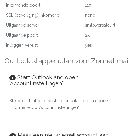
Inkomende poort
110
SSL (beveiliging) inkomend
none
Uitgaande server
smtp.versatel.nl
Uitgaande poort
25
Inloggen vereist
yes
Outlook stappenplan voor Zonnet mail
Start Outlook and open
1
'Accountinstellingen'.
Klik op het tabblad bestand en klik in de categorie
'Informatie' op 'Accountinstellingen'
Maak een nieuw email account aan.
2