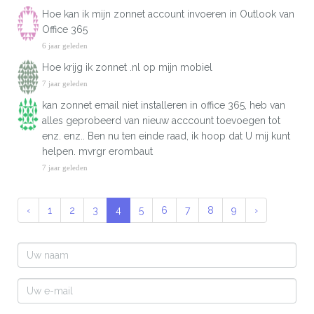
Hoe kan ik mijn zonnet account invoeren in Outlook van
Office 365
6 jaar geleden
Hoe krijg ik zonnet .nl op mijn mobiel
7 jaar geleden
kan zonnet email niet installeren in office 365, heb van
alles geprobeerd van nieuw acccount toevoegen tot
enz. enz.. Ben nu ten einde raad, ik hoop dat U mij kunt
helpen. mvrgr erombaut
7 jaar geleden
‹
1
2
3
4
5
6
7
8
9
›