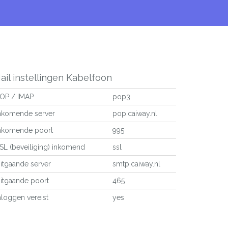
ail instellingen Kabelfoon
OP / IMAP
pop3
nkomende server
pop.caiway.nl
nkomende poort
995
SL (beveiliging) inkomend
ssl
itgaande server
smtp.caiway.nl
itgaande poort
465
nloggen vereist
yes