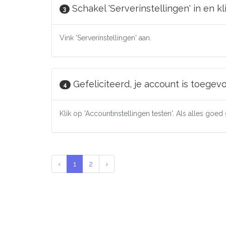
Schakel 'Serverinstellingen' in en k
3
Vink 'Serverinstellingen' aan.
Gefeliciteerd, je account is toegev
4
Klik op 'Accountinstellingen testen'. Als alles goe
‹
1
2
›