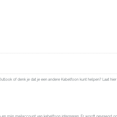
Outlook of denk je dat je een andere Kabelfoon kunt helpen? Laat hier
top en mijn mailaccount van kabelfoon integreren. Er wordt gevraagd