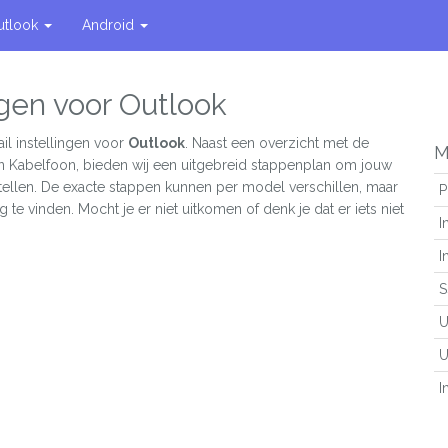
utlook
Android
ngen voor Outlook
il instellingen voor
Outlook
. Naast een overzicht met de
M
an Kabelfoon, bieden wij een uitgebreid stappenplan om jouw
stellen. De exacte stappen kunnen per model verschillen, maar
P
g te vinden. Mocht je er niet uitkomen of denk je dat er iets niet
I
I
S
U
U
I