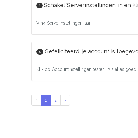
Schakel 'Serverinstellingen' in en k
3
Vink 'Serverinstellingen' aan.
Gefeliciteerd, je account is toegev
4
Klik op 'Accountinstellingen testen'. Als alles goe
‹
1
2
›