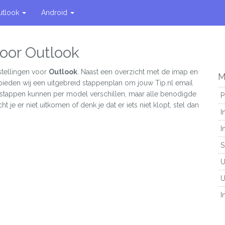
utlook
Android
voor Outlook
stellingen voor
Outlook
. Naast een overzicht met de imap en
M
 bieden wij een uitgebreid stappenplan om jouw Tip.nl email
e stappen kunnen per model verschillen, maar alle benodigde
P
ht je er niet uitkomen of denk je dat er iets niet klopt, stel dan
I
I
S
U
U
I