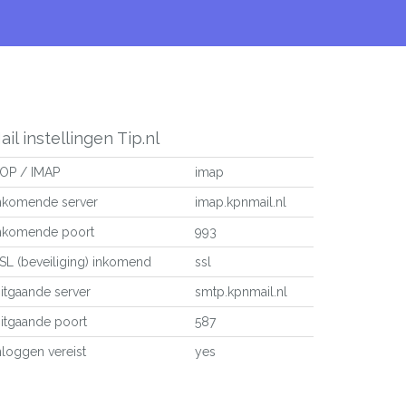
ail instellingen Tip.nl
OP / IMAP
imap
nkomende server
imap.kpnmail.nl
nkomende poort
993
SL (beveiliging) inkomend
ssl
itgaande server
smtp.kpnmail.nl
itgaande poort
587
nloggen vereist
yes