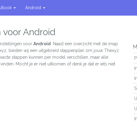
utlook
Android
n voor Android
instellingen voor
Android
. Naast een overzicht met de imap
M
exyz, bieden wij een uitgebreid stappenplan om jouw Thexyz
 exacte stappen kunnen per model verschillen, maar alle
P
vinden. Mocht je er niet uitkomen of denk je dat er iets niet
I
I
S
U
U
I