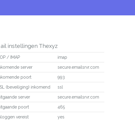
ail instellingen Thexyz
OP / IMAP
imap
nkomende server
secure.emailsrvr.com
nkomende poort
993
SL (beveiliging) inkomend
ssl
itgaande server
secure.emailsrvr.com
itgaande poort
465
nloggen vereist
yes