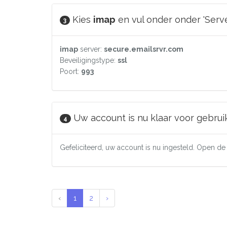
Kies
imap
en vul onder onder 'Serv
3
imap
server:
secure.emailsrvr.com
Beveiligingstype:
ssl
Poort:
993
Uw account is nu klaar voor gebruik
4
Gefeliciteerd, uw account is nu ingesteld. Open 
‹
1
2
›