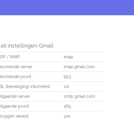
ail instellingen Gmail
OP / IMAP
imap
nkomende server
imap.gmail.com
nkomende poort
993
SL (beveiliging) inkomend
ssl
itgaande server
smtp.gmail.com
itgaande poort
465
nloggen vereist
yes