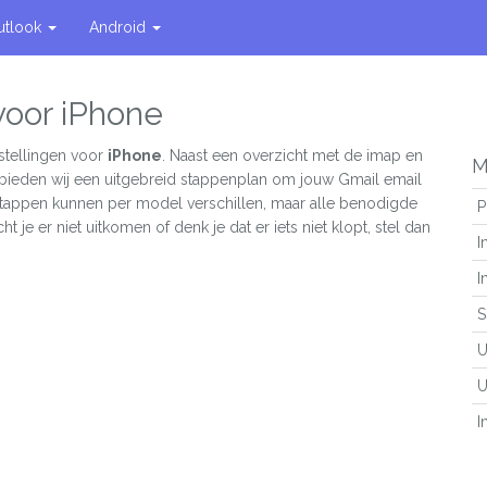
utlook
Android
voor iPhone
stellingen voor
iPhone
. Naast een overzicht met de imap en
M
 bieden wij een uitgebreid stappenplan om jouw Gmail email
 stappen kunnen per model verschillen, maar alle benodigde
P
ht je er niet uitkomen of denk je dat er iets niet klopt, stel dan
I
I
S
U
U
I