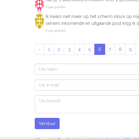
9 jaar geleden
Ik kwam niet meer op het scherm inbox op mij
servers inkomende en uitgaande post krijg ik
9 jaar geleden
‹
1
2
3
4
5
6
7
8
9
Verstuur