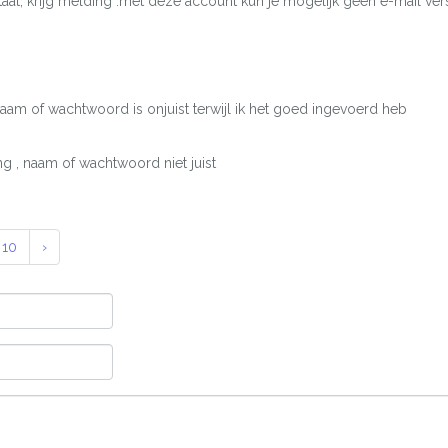
at, krijg melding :met deze account kun je mogelijk geen e-mail ver
naam of wachtwoord is onjuist terwijl ik het goed ingevoerd heb
ng , naam of wachtwoord niet juist
10
›