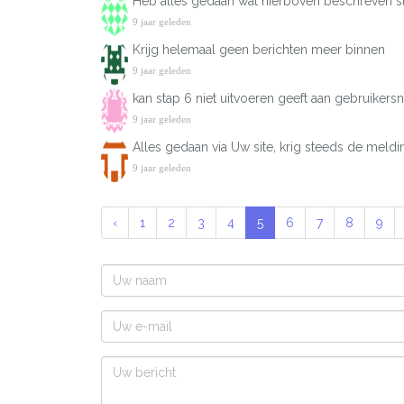
Heb alles gedaan wat hierboven beschreven sta
9 jaar geleden
Krijg helemaal geen berichten meer binnen
9 jaar geleden
kan stap 6 niet uitvoeren geeft aan gebruikers
9 jaar geleden
Alles gedaan via Uw site, krig steeds de meldi
9 jaar geleden
‹
1
2
3
4
5
6
7
8
9