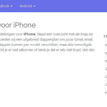
utlook
Android
voor iPhone
stellingen voor
iPhone
. Naast een overzicht met de imap en
M
 bieden wij een uitgebreid stappenplan om jouw Gmail email
 stappen kunnen per model verschillen, maar alle benodigde
P
ht je er niet uitkomen of denk je dat er iets niet klopt, stel dan
I
I
S
U
U
I