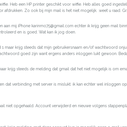
 wiffie. Heb een HP printer geschikt voor wiffie. Heb alles goed ingest
r afdrukken. Zo ook bij mijn mail is het niet mogelijk. .weet u raad. Gr
 aan mij iPhone karinmo75@gmail.com echter ik krijg geen mail binnen.
troleerd en is goed. Wat kan ik jog doen.
ad 1 maar krijg steeds dat mijn gebruikersnaam en/of wachtwoord onj
wachtwoord goed zijn want ergens anders inloggen lukt gewoon. Beda
maar krijg steeds de melding dat gmail dat het niet mogelijk is om em
n dat verbinding met server is mislukt. ik kan echter wel inloggen o
 mail niet opgehaald. Account verwijderd en nieuwe volgens stappenp