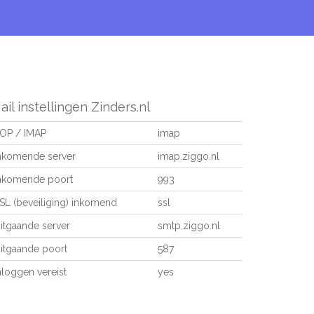
ail instellingen Zinders.nl
OP / IMAP
imap
nkomende server
imap.ziggo.nl
nkomende poort
993
SL (beveiliging) inkomend
ssl
itgaande server
smtp.ziggo.nl
itgaande poort
587
nloggen vereist
yes