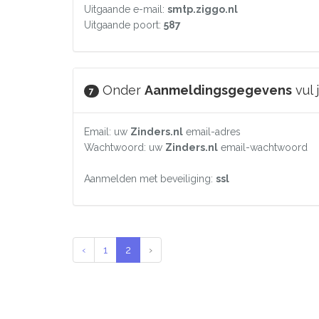
Uitgaande e-mail:
smtp.ziggo.nl
Uitgaande poort:
587
Onder
Aanmeldingsgegevens
vul 
7
Email: uw
Zinders.nl
email-adres
Wachtwoord: uw
Zinders.nl
email-wachtwoord
Aanmelden met beveiliging:
ssl
‹
1
2
›