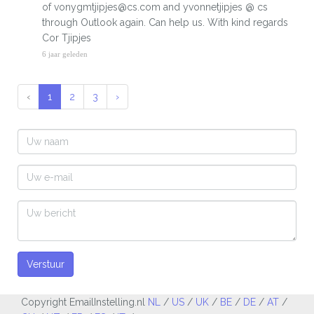
of vonygmtjipjes@cs.com and yvonnetjipjes @ cs
through Outlook again. Can help us. With kind regards
Cor Tjipjes
6 jaar geleden
‹
1
2
3
›
Verstuur
Copyright EmailInstelling.nl
NL
/
US
/
UK
/
BE
/
DE
/
AT
/