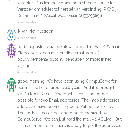
vergeten! Dus kan de verbinding niet meer herstellen.
Verzoek om advies tot herstel van verbinding. R.W.Dijk,
Dennenlaan 2 2244al Wassenaar 0653295696
5 jaar geleden
ik kan niet inloggen
5 jaar geleden
op 14 augustus verander ik van provider . Van KPN naar
Ziggo. Kan ik dan mijn huidige email adres (
boudybernsen@cs.com) behouden of moet ik het
wijzigen ?
6 jaar geleden
good morning. We have been using CompuServe for
our mail traffic for around 40 years. And it is brought in
via Outlook. Since a few months that is no longer
possible for two Email addresses. The imap addresses
addresses have been changed to Yahoo addresses.
The addresses can no longer be recognized by
CompuServe. We can just read the mail via AOLMail. But
that is cumbersome, there is a way to get the addresses