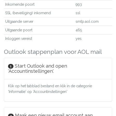
Inkomende poort
993
SSL (beveiliging) inkomend
ssl
Uitgaande server
smtp.aol.com
Uitgaande poort
465
Inloggen vereist
yes
Outlook stappenplan voor AOL mail
Start Outlook and open
1
'Accountinstellingen'.
Klik op het tabblad bestand en klik in de categorie
'Informatie' op 'Accountinstellingen'
Maak een nieuw email account aan.
2