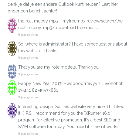
denk je dat je een andere Outlook kunt helpen? Laat hier
onder een bericht achter!
the real mccoy mp3 - myfreemp3.review/search/the-
real-mccoy-mp3/ download free music
9 jaar geleden
So, where is administrator? I have somequestions about
this website. Thanks.
9 jaar geleden
That you are my role models. Thank you
9 jaar geleden
Happy New Year 2017! Hwooooorrrayyy!!! :) wohohoh
135141 82749533861
9 jaar geleden
Interesting design. So, this website very nice, I LLLiked
it! :) P.S. I recommend for you the "XRumer 16.0"
program for effective promotion. It's a best SEO and
SMM software for today. Your read it - then it works! ;)
9 jaar geleden