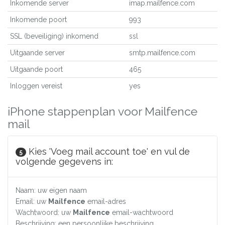
Inkomende server
imap.mailfence.com
Inkomende poort
993
SSL (beveiliging) inkomend
ssl
Uitgaande server
smtp.mailfence.com
Uitgaande poort
465
Inloggen vereist
yes
iPhone stappenplan voor Mailfence
mail
Kies 'Voeg mail account toe' en vul de
5
volgende gegevens in:
Naam: uw eigen naam
Email: uw
Mailfence
email-adres
Wachtwoord: uw
Mailfence
email-wachtwoord
Beschrijving: een persoonlijke beschrijving