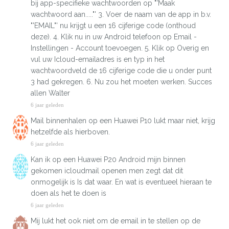
bij app-specifieke wachtwoorden op "'Maak
wachtwoord aan....."' 3. Voer de naam van de app in b.v.
"'EMAIL"' nu krijgt u een 16 cijferige code (onthoud
deze). 4. Klik nu in uw Android telefoon op Email -
Instellingen - Account toevoegen. 5. Klik op Overig en
vul uw Icloud-emailadres is en typ in het
wachtwoordveld de 16 cijferige code die u onder punt
3 had gekregen. 6. Nu zou het moeten werken. Succes
allen Walter
6 jaar geleden
Mail binnenhalen op een Huawei P10 lukt maar niet, krijg
hetzelfde als hierboven.
6 jaar geleden
Kan ik op een Huawei P20 Android mijn binnen
gekomen icloudmail openen men zegt dat dit
onmogelijk is Is dat waar. En wat is eventueel hieraan te
doen als het te doen is
6 jaar geleden
Mij lukt het ook niet om de email in te stellen op de