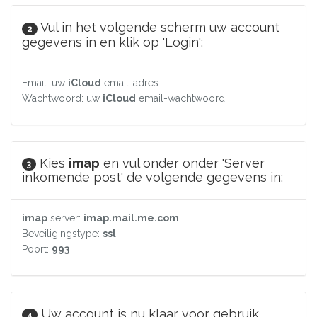
Vul in het volgende scherm uw account
2
gegevens in en klik op 'Login':
Email: uw
iCloud
email-adres
Wachtwoord: uw
iCloud
email-wachtwoord
Kies
imap
en vul onder onder 'Server
3
inkomende post' de volgende gegevens in:
imap
server:
imap.mail.me.com
Beveiligingstype:
ssl
Poort:
993
Uw account is nu klaar voor gebruik.
4