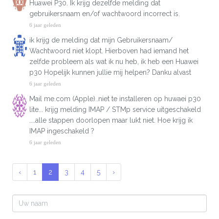
Huawei P30. Ik krijg dezelfde melding dat
gebruikersnaam en/of wachtwoord incorrect is.
6 jaar geleden
ik krijg de melding dat mijn Gebruikersnaam/
Wachtwoord niet klopt. Hierboven had iemand het
zelfde probleem als wat ik nu heb, ik heb een Huawei
p30 Hopelijk kunnen jullie mij helpen? Danku alvast
6 jaar geleden
Mail me.com (Apple)..niet te installeren op huwaei p30
lite... krijg melding IMAP / STMp service uitgeschakeld
....alle stappen doorlopen maar lukt niet. Hoe krijg ik
IMAP ingeschakeld ?
6 jaar geleden
‹
1
2
3
4
5
›