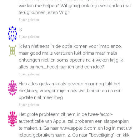
wie kan me helpen? Wil graag ook mijn verzonden mail
terug kunnen lezen Vr gr
5 jaar geleden
Ik
6 jaar geleden
Ik kan niet eens in de optie komen voor imap enzo.
maar goed mails versturen lukt prima maar mails
ontvangen niet, en soms opeens na 4 weken krijg ik
alles binnen....heeel raar iemand een idee?
6 jaar geleden
Heb alles gedaan zoals gezegd maar nog lukt het
niet,kreeg vroeger mijn mails wel binnen en na een
update niet meer.mvg
6 jaar geleden
Het grote probleem zit hem in de twee-factor-
authenticatie van Apple, zal proberen een stappenplan
te maken. 1. Ga naar www.appleid.com en log in met uw
icloud gebruikersnaam. 2. Ga naar "'beveiliging"' en klik