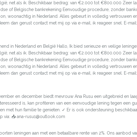
elgië, net als ik. Beschikbaar bedrag: van €2.000 tot €800.000 Zeer la
ndse of Belgische bankrekening Eenvoudige procedure, zonder bankco
soon, woonachtig in Nederland. Alles gebeurt in volledig vertrouwen en
Neem dan gerust contact met mij op via e-mail, ik reageer snel. E-mai
end in Nederland en België Hallo, Ik bied serieuze en veilige leninge
elgië, net als ik. Beschikbaar bedrag: van €2.000 tot €800.000 Zeer la
ndse of Belgische bankrekening Eenvoudige procedure, zonder bankco
soon, woonachtig in Nederland. Alles gebeurt in volledig vertrouwen en
Neem dan gerust contact met mij op via e-mail, ik reageer snel. E-mai
ember en december biedt mevrouw Ana Rusu een uitgebreid en laa
nteresseerd is, kan profiteren van een eenvoudige lening tegen een 
n met hun familie te genieten. ✓ Er is ook ondersteuning beschikbaar
p via: 📥 ana-rusu1@outlook.com
i soorten leningen aan met een betaalbare rente van 2%. Ons aanbod 