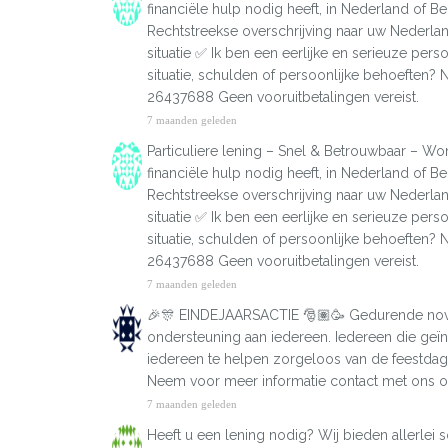
financiële hulp nodig heeft, in Nederland of B
Rechtstreekse overschrijving naar uw Nederla
situatie ✅ Ik ben een eerlijke en serieuze per
situatie, schulden of persoonlijke behoeften? 
26437688 Geen vooruitbetalingen vereist.
7 maanden geleden
Particuliere lening – Snel & Betrouwbaar – Won
financiële hulp nodig heeft, in Nederland of B
Rechtstreekse overschrijving naar uw Nederla
situatie ✅ Ik ben een eerlijke en serieuze per
situatie, schulden of persoonlijke behoeften? 
26437688 Geen vooruitbetalingen vereist.
7 maanden geleden
🎉🎊 EINDEJAARSACTIE 🎅🏽🥳 Gedurende nov
ondersteuning aan iedereen. Iedereen die geï
iedereen te helpen zorgeloos van de feestdage
Neem voor meer informatie contact met ons o
7 maanden geleden
Heeft u een lening nodig? Wij bieden allerle