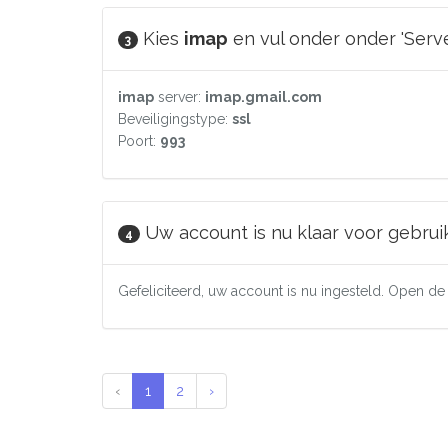
Kies
imap
en vul onder onder 'Serv
3
imap
server:
imap.gmail.com
Beveiligingstype:
ssl
Poort:
993
Uw account is nu klaar voor gebruik
4
Gefeliciteerd, uw account is nu ingesteld. Open 
‹
1
2
›