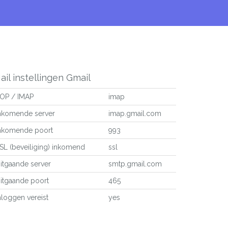
ail instellingen Gmail
OP / IMAP
imap
nkomende server
imap.gmail.com
nkomende poort
993
SL (beveiliging) inkomend
ssl
itgaande server
smtp.gmail.com
itgaande poort
465
nloggen vereist
yes