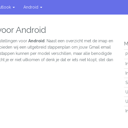
utlook
Android
voor Android
stellingen voor
Android
. Naast een overzicht met de imap en
M
 bieden wij een uitgebreid stappenplan om jouw Gmail email
e stappen kunnen per model verschillen, maar alle benodigde
P
ht je er niet uitkomen of denk je dat er iets niet klopt, stel dan
I
I
S
U
U
I